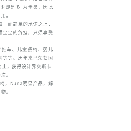
"少即是多"为圭臬，因此
易用。
唯一而简单的承诺之上，
照顾宝宝的负担，只须享受
括手推车、儿童餐椅、婴儿
椅等等。历年来已荣获国
为止，获得设计界奥斯卡-
余次。
摇椅，Nuna明星产品，解
好物。