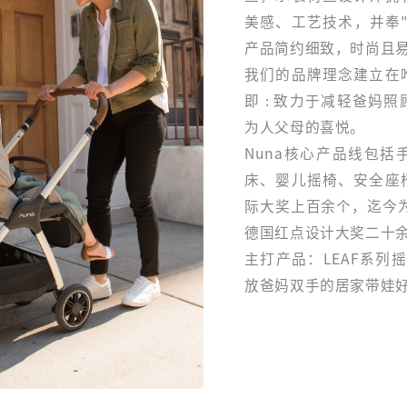
美感、工艺技术，并奉
产品简约细致，时尚且
我们的品牌理念建立在
即 : 致力于减轻爸妈
为人父母的喜悦。
Nuna核心产品线包
床、婴儿摇椅、安全座
际大奖上百余个，迄今
德国红点设计大奖二十
主打产品：LEAF系列
放爸妈双手的居家带娃