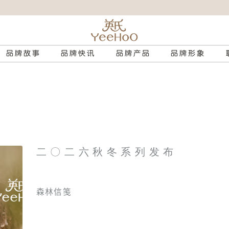
品牌故事
品牌快讯
品牌产品
品牌形象
二 〇 二 六 秋 冬 系 列 发 布
森林信笺