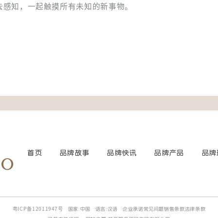
去感知，一起触摸所有未知的新事物。
首页
品牌故事
品牌快讯
品牌产品
品牌
粤ICP备12011947号
国家:中国
语言:汉语
企业承诺常见问题销售条款法律条款